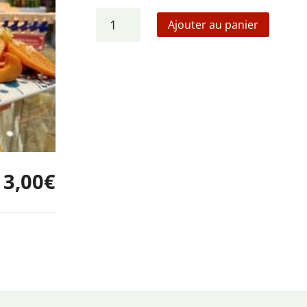
quantité
Ajouter au panier
de
Légumes,
tofu
et
champignons
mijotés
-
蔬
13,00
€
菜
滷
味